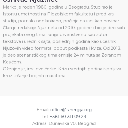
Marko je rođen 1980. godine u Beogradu. Studirao je
Istoriju umetnosti na Filozofskom fakultetu i pred kraj
studija, pomalo neplanirano, počinje da radi kao novinar.
Član je redakcije Njuz neta od 2010. godine i bio je deo svih
projekata ovog tima, ranije prvenstveno kao autor
tekstova i urednik sajta, poslednjih godina kao učesnik
Njuzovih video formata, poput podkasta i kviza. Od 2013.
je deo scenarističkog tima emisije 24 minuta sa Zoranom
Kesićem.
Oženjen je, ima dve ćerke. Krizu srednjih godina ispoljava
kroz trčanje brojnih maratona.
Email:
office@sinergija.org
Tel:
+381 60 311 09 29
Adresa: Dunavska 70, Beograd