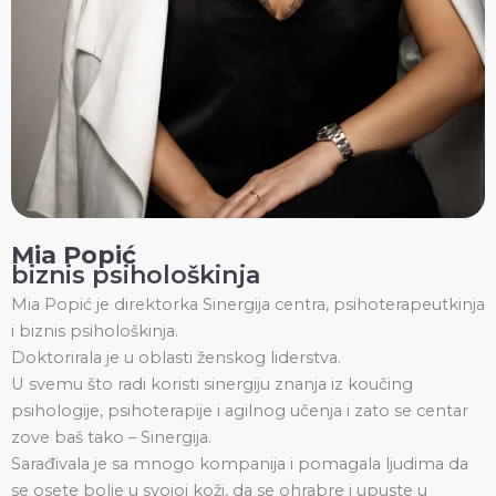
Mia Popić
biznis psihološkinja
Mia Popić je direktorka Sinergija centra, psihoterapeutkinja
i biznis psihološkinja.
Doktorirala je u oblasti ženskog liderstva.
U svemu što radi koristi sinergiju znanja iz koučing
psihologije, psihoterapije i agilnog učenja i zato se centar
zove baš tako – Sinergija.
Sarađivala je sa mnogo kompanija i pomagala ljudima da
se osete bolje u svojoj koži, da se ohrabre i upuste u