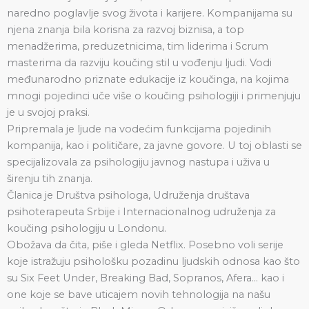
naredno poglavlje svog života i karijere. Kompanijama su
njena znanja bila korisna za razvoj biznisa, a top
menadžerima, preduzetnicima, tim liderima i Scrum
masterima da razviju koučing stil u vođenju ljudi. Vodi
međunarodno priznate edukacije iz koučinga, na kojima
mnogi pojedinci uče više o koučing psihologiji i primenjuju
je u svojoj praksi.
Pripremala je ljude na vodećim funkcijama pojedinih
kompanija, kao i političare, za javne govore. U toj oblasti se
specijalizovala za psihologiju javnog nastupa i uživa u
širenju tih znanja.
Članica je Društva psihologa, Udruženja društava
psihoterapeuta Srbije i Internacionalnog udruženja za
koučing psihologiju u Londonu.
Obožava da čita, piše i gleda Netflix. Posebno voli serije
koje istražuju psihološku pozadinu ljudskih odnosa kao što
su Six Feet Under, Breaking Bad, Sopranos, Afera… kao i
one koje se bave uticajem novih tehnologija na našu